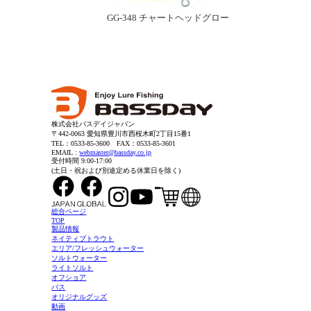
GG-348 チャートヘッドグロー
株式会社バスデイジャパン
〒442-0063 愛知県豊川市西桜木町2丁目15番1
TEL：0533-85-3600
FAX：0533-85-3601
EMAIL :
webmaster@bassday.co.jp
受付時間 9:00-17:00
(土日・祝および別途定める休業日を除く)
総合ページ
TOP
製品情報
ネイティブトラウト
エリア/フレッシュウォーター
ソルトウォーター
ライトソルト
オフショア
バス
オリジナルグッズ
動画