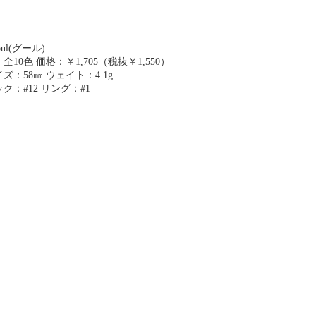
oul(グール)
全10色 価格：￥1,705（税抜￥1,550）
ズ：58㎜ ウェイト：4.1g
ク：#12 リング：#1