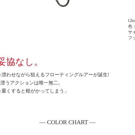
Gh
色：
サイ
フッ
妥協なし。
を漂わせながら狙えるフローティングルアーが誕生!
し、漂うアクションは唯一無二。
を重くすると根がかってしまう」
。
― COLOR CHART ―