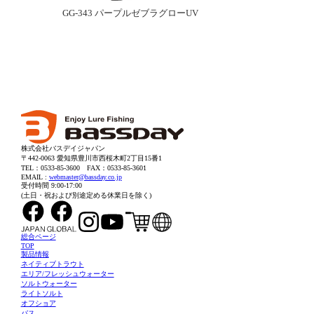
GG-343 パープルゼブラグローUV
株式会社バスデイジャパン
〒442-0063 愛知県豊川市西桜木町2丁目15番1
TEL：0533-85-3600
FAX：0533-85-3601
EMAIL :
webmaster@bassday.co.jp
受付時間 9:00-17:00
(土日・祝および別途定める休業日を除く)
総合ページ
TOP
製品情報
ネイティブトラウト
エリア/フレッシュウォーター
ソルトウォーター
ライトソルト
オフショア
バス