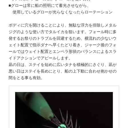
■グローは常に船の照明にて蓄光させながら、
使用しているグローが光らなくなったらローテーション
ボディに穴を開けることにより、無駄な浮力を排除しメタル
ジグのような使い方でタルイカを狙います。フォール時に多
発するお祭りのトラブルを回避するため、横流れの少ないウ
ェイト配置で指示ダナへ早くたどり着き、ジャーク後のフォ
ールではウェイト配置とエンペラ形状のバランスによるスラ
イドアクションでアピールします。
凪の日は、ステイを短めに広いタナを積極的にさぐり、凪が
悪い日はステイを長めにとり、船の上下動に合わせ抱かせの
間をとる事も有効。