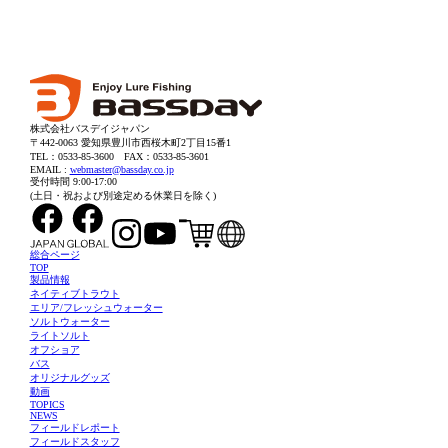
株式会社バスデイジャパン
〒442-0063 愛知県豊川市西桜木町2丁目15番1
TEL：0533-85-3600
FAX：0533-85-3601
EMAIL :
webmaster@bassday.co.jp
受付時間 9:00-17:00
(土日・祝および別途定める休業日を除く)
総合ページ
TOP
製品情報
ネイティブトラウト
エリア/フレッシュウォーター
ソルトウォーター
ライトソルト
オフショア
バス
オリジナルグッズ
動画
TOPICS
NEWS
フィールドレポート
フィールドスタッフ